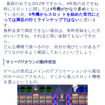
最新の台でも2012年ですから、4年前の台ですね
特にスロットに関しては
4号機がかなり多め
となっ
ているため、
5号機からスロッ トを始めた世代にと
っては満足の行くラインナップではない
と思いま
す。
無料会員で満足できない場合は、有料登録をした方
がいいですね。それほど高い金額でもないですか
ら。
どんな機種で遊べるのか、自分が遊びたいがあるア
プリなのかをよく確認しておくといいでしょう。
サミー777タウンの動作状況
ゲームの形式はメインのアプリケーションから擬似
のホールにアクセスし、そこから遊ぶスロット機種
を選ぶというもの。