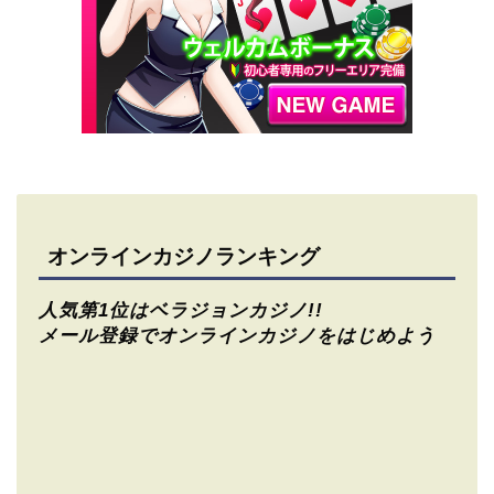
オンラインカジノランキング
人気第1位は
ベラジョンカジノ!!
メール登録でオンラインカジノをはじめよう