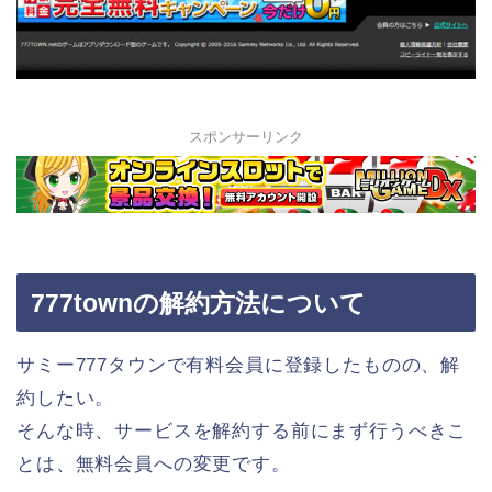
スポンサーリンク
777townの解約方法について
サミー777タウンで有料会員に登録したものの、解
約したい。
そんな時、サービスを解約する前にまず行うべきこ
とは、無料会員への変更です。