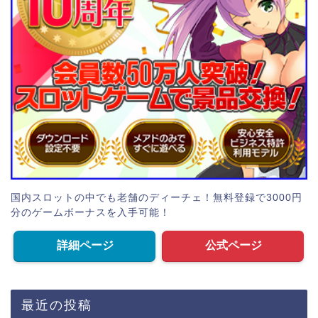
国内スロットの中でも老舗のディーチェ！無料登録で3000円
分のゲームボーナスを入手可能！
詳細ページ
公式ページ
最近の投稿