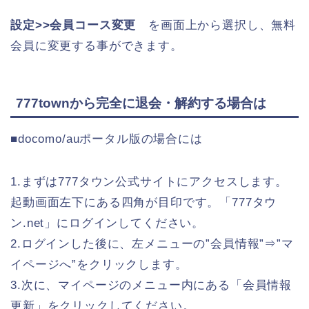
設定>>会員コース変更
を画面上から選択し、無料
会員に変更する事ができます。
777townから完全に退会・解約する場合は
■docomo/auポータル版の場合には
1.まずは777タウン公式サイトにアクセスします。
起動画面左下にある四角が目印です。「777タウ
ン.net」にログインしてください。
2.ログインした後に、左メニューの”会員情報”⇒”マ
イページへ”をクリックします。
3.次に、マイページのメニュー内にある「会員情報
更新」をクリックしてください。