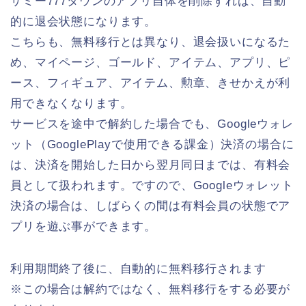
サミー777タウンのアプリ自体を削除すれば、自動
的に退会状態になります。
こちらも、無料移行とは異なり、退会扱いになるた
め、マイページ、ゴールド、アイテム、アプリ、ピ
ース、フィギュア、アイテム、勲章、きせかえが利
用できなくなります。
サービスを途中で解約した場合でも、Googleウォレ
ット（GooglePlayで使用できる課金）決済の場合に
は、決済を開始した日から翌月同日までは、有料会
員として扱われます。ですので、Googleウォレット
決済の場合は、しばらくの間は有料会員の状態でア
プリを遊ぶ事ができます。
利用期間終了後に、自動的に無料移行されます
※この場合は解約ではなく、無料移行をする必要が