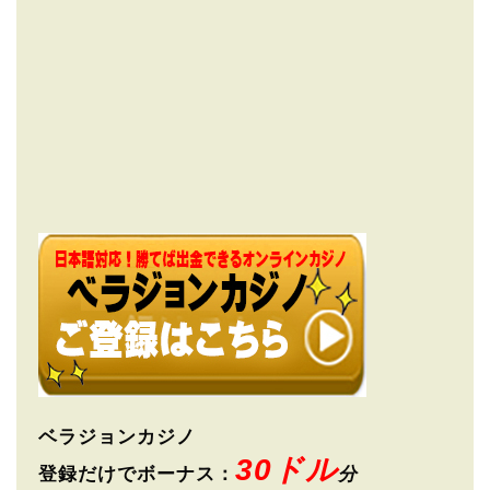
ベラジョンカジノ
30ドル
登録だけでボーナス：
分