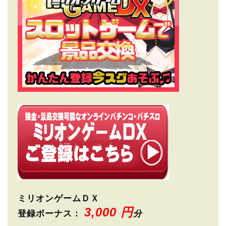
ミリオンゲームＤＸ
3,000 円
登録ボーナス：
分