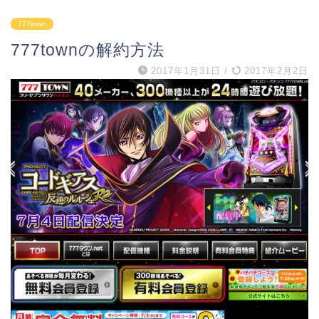
777town
777townの解約方法
2017年1月31日
/
2017年2月2日