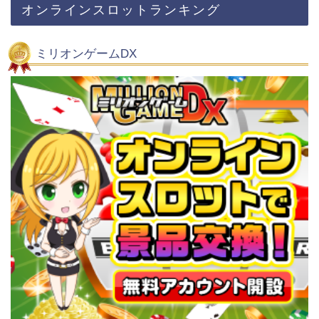
オンラインスロットランキング
ミリオンゲームDX