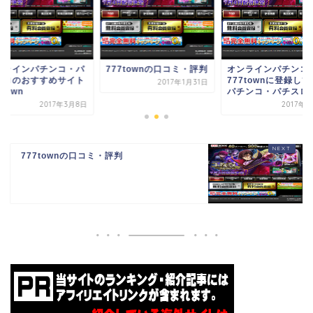
7townの口コミ・評判
オンラインパチンコ
オンラインパチンコ
777townに登録して実機
チスロのおすすめサ
2017年1月31日
パチンコ・パチスロを...
777town
2017年2月1日
2017年
777townの口コミ・評判