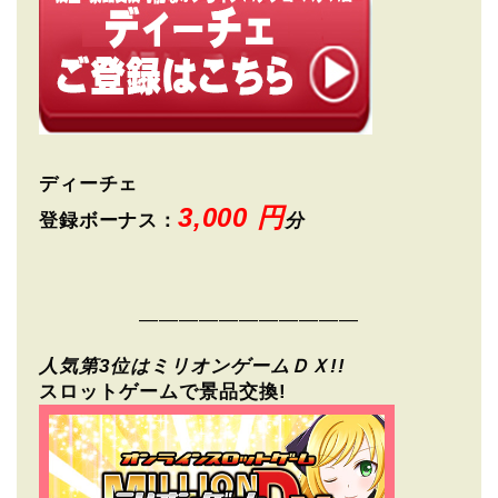
ディーチェ
3,000 円
登録ボーナス：
分
———————————
人気第3位はミリオンゲームＤＸ!!
スロットゲームで景品交換!